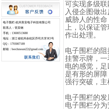
可实现多级联
入侵企图做出
威胁人的性命
电子围栏
-杭州美安电子科技有限公司
上，以保证管
联系人：管其钢
作出处理。
手机：13600513688
地址：浙江省杭州余杭区乔司月牙河3号
QQ：1793007189
电子围栏的阻
邮箱：beechmount22@gmail.com
挂警示牌，一
电的感觉，足
是有形的屏障
强行突破，主
电子围栏的发
电子围栏分为