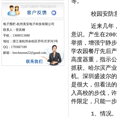
等。
校园安防
电子围栏
-杭州美安电子科技有限公司
近来几年，一
联系人：管其钢
意识。产生在20
手机：13600513688
地址：浙江省杭州余杭区乔司月牙河3号
举措，增强宁静步
QQ：1793007189
学农园餐厅先后产
邮箱：beechmount22@gmail.com
高度器重，指示公
抓获。哈尔滨产业
机。深圳盛波尔的
是很大，但看法的
入高校的步伐，许
件限定，只能一步
1、情况。对